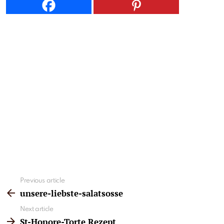
See
Previous article
more
unsere-liebste-salatsosse
Next article
St-Honore-Torte Rezept