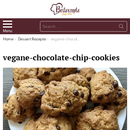
Search
for:
Menu
You are here:
Home
Dessert Rezepte
vegane-chocolate-chip-cookies
vegane-chocolate-chip-cookies