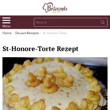
Search
for:
Menu
You are here:
Home
Dessert Rezepte
St-Honore-Torte Rezept
St-Honore-Torte Rezept