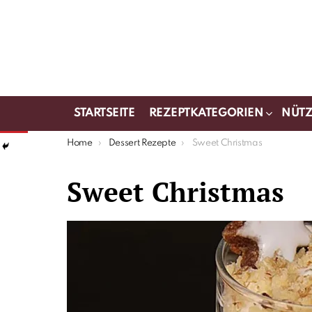
STARTSEITE
REZEPTKATEGORIEN
NÜTZ
You are here:
Home
Dessert Rezepte
Sweet Christmas
Sweet Christmas