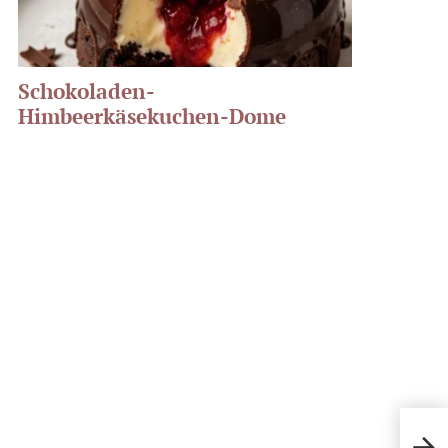
Schokoladen-
Himbeerkäsekuchen-Dome
scho