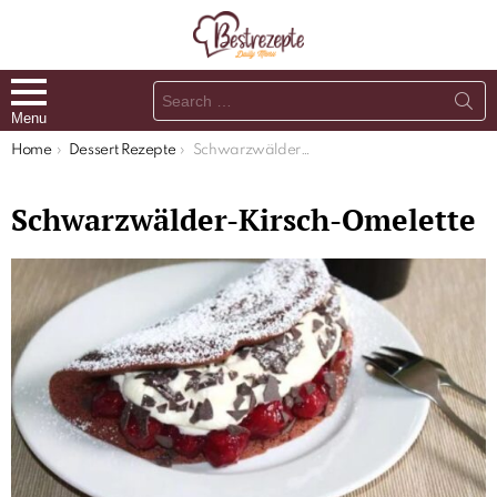
Search
for:
Menu
You are here:
Home
Dessert Rezepte
Schwarzwälder-Kirsch-Omelette
Schwarzwälder-Kirsch-Omelette