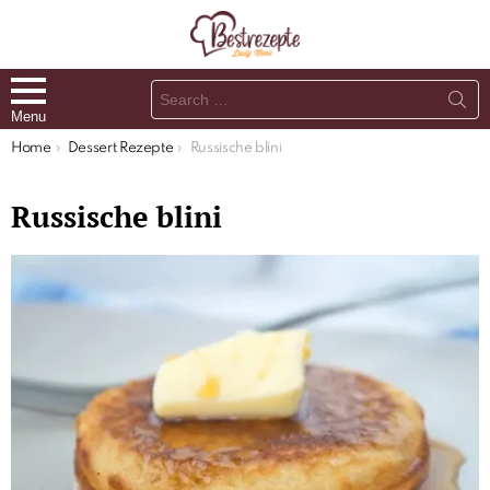
Search
for:
Menu
You are here:
Home
Dessert Rezepte
Russische blini
Russische blini