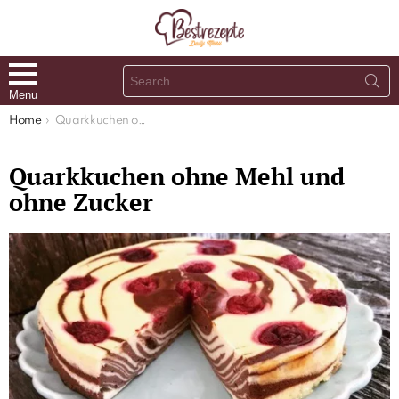
Search
for:
Menu
You are here:
Home
Quarkkuchen ohne Mehl und ohne Zucker
Quarkkuchen ohne Mehl und
ohne Zucker