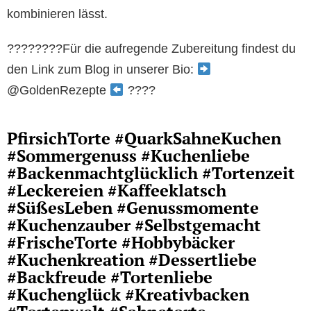
kombinieren lässt.
????????Für die aufregende Zubereitung findest du
den Link zum Blog in unserer Bio:
@GoldenRezepte
????
PfirsichTorte #QuarkSahneKuchen
#Sommergenuss #Kuchenliebe
#Backenmachtglücklich #Tortenzeit
#Leckereien #Kaffeeklatsch
#SüßesLeben #Genussmomente
#Kuchenzauber #Selbstgemacht
#FrischeTorte #Hobbybäcker
#Kuchenkreation #Dessertliebe
#Backfreude #Tortenliebe
#Kuchenglück #Kreativbacken