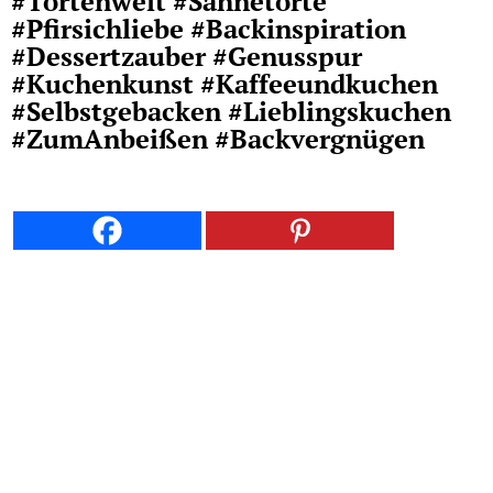
#Tortenwelt #Sahnetorte
#Pfirsichliebe #Backinspiration
#Dessertzauber #Genusspur
#Kuchenkunst #Kaffeeundkuchen
#Selbstgebacken #Lieblingskuchen
#ZumAnbeißen #Backvergnügen