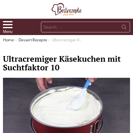
Search
for:
Menu
You are here:
Home
Dessert Rezepte
Ultracremiger Käsekuchen mit Suchtfaktor 10
Ultracremiger Käsekuchen mit
Suchtfaktor 10