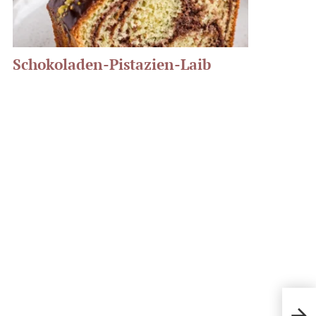
Schokoladen-Pistazien-Laib
Scho