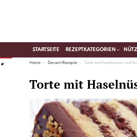
STARTSEITE
REZEPTKATEGORIEN
NÜTZ
You are here:
Home
Dessert Rezepte
Torte mit Haselnüssen und K
Torte mit Haselnü