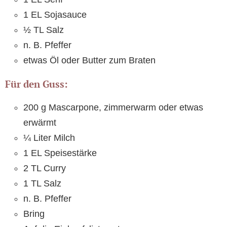
1 EL Sojasauce
½ TL Salz
n. B. Pfeffer
etwas Öl oder Butter zum Braten
Für den Guss:
200 g Mascarpone, zimmerwarm oder etwas
erwärmt
¼ Liter Milch
1 EL Speisestärke
2 TL Curry
1 TL Salz
n. B. Pfeffer
Bring