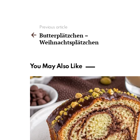
See
Previous article
more
Butterplätzchen –
Weihnachtsplätzchen
You May Also Like