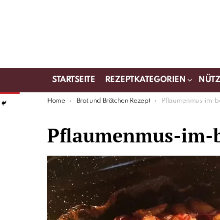
STARTSEITE
REZEPTKATEGORIEN
NÜTZ
You are here:
Home
Brot und Brötchen Rezept
Pflaumenmus-im-b
Pflaumenmus-im-