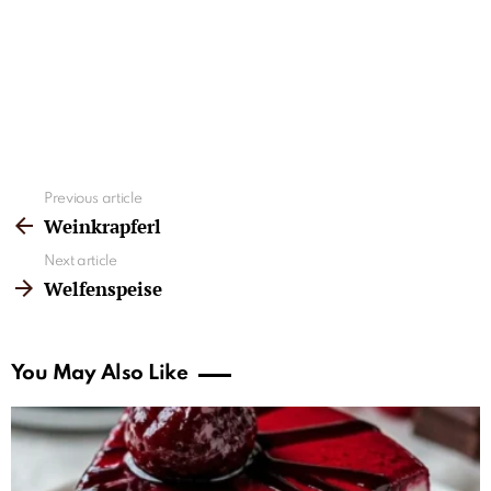
See
Previous article
more
Weinkrapferl
Next article
Welfenspeise
You May Also Like