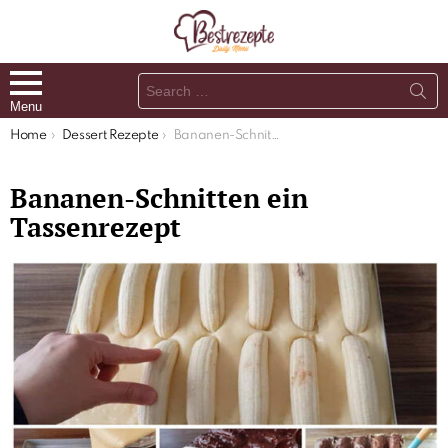
Search
for:
Menu
You are here:
Home
Dessert Rezepte
Bananen-Schnitten ein Tassenrezept
Bananen-Schnitten ein
Tassenrezept