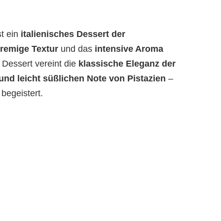
st ein
italienisches Dessert der
cremige Textur
und das
intensive Aroma
 Dessert vereint die
klassische Eleganz der
und leicht süßlichen Note von Pistazien
–
begeistert.