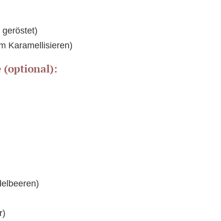
 geröstet)
m Karamellisieren)
 (optional):
elbeeren)
r)