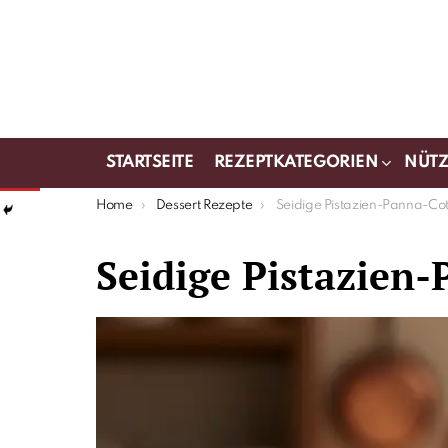
STARTSEITE
REZEPTKATEGORIEN
NÜTZ
You are here:
Home
Dessert Rezepte
Seidige Pistazien-Panna-Co
Seidige Pistazien