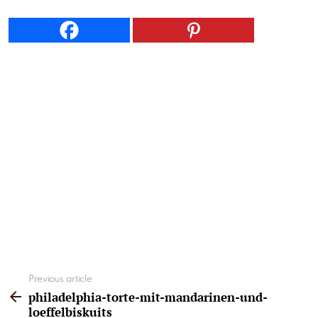
See
Previous article
more
philadelphia-torte-mit-mandarinen-und-
loeffelbiskuits