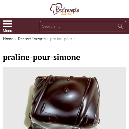
Search
for:
Menu
You are here:
Home
Dessert Rezepte
praline-pour-simone
praline-pour-simone