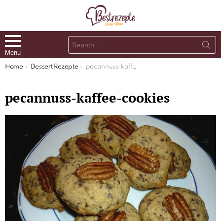
Search
for:
Menu
You are here:
Home
Dessert Rezepte
pecannuss-kaffee-cookies
pecannuss-kaffee-cookies