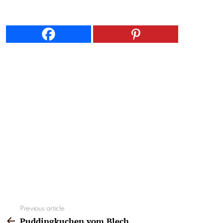
See
Previous article
more
Puddingkuchen vom Blech