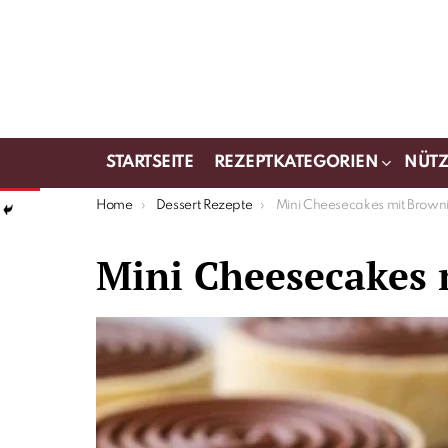
STARTSEITE
REZEPTKATEGORIEN
NÜTZ
You are here:
Home
Dessert Rezepte
Mini Cheesecakes mit Brow
Mini Cheesecakes