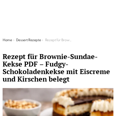
You are here:
Home
Dessert Rezepte
Rezept für Brownie-Sundae-Kekse PDF – Fudgy-Schokoladenkekse mit Eiscreme und Kirschen belegt
Rezept für Brownie-Sundae-
Kekse PDF – Fudgy-
Schokoladenkekse mit Eiscreme
und Kirschen belegt