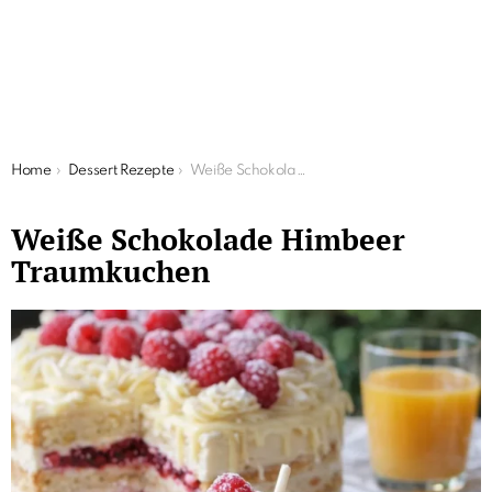
You are here:
Home
Dessert Rezepte
Weiße Schokolade Himbeer Traumkuchen
Weiße Schokolade Himbeer
Traumkuchen