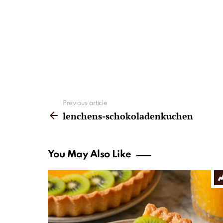
See
Previous article
more
lenchens-schokoladenkuchen
You May Also Like