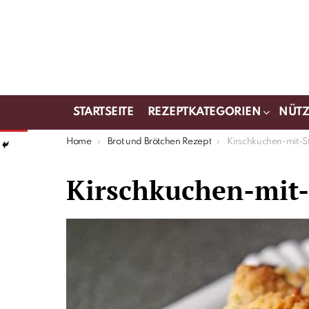
STARTSEITE
REZEPTKATEGORIEN
NÜTZ
You are here:
Home
Brot und Brötchen Rezept
Kirschkuchen-mit-S
Kirschkuchen-mit-