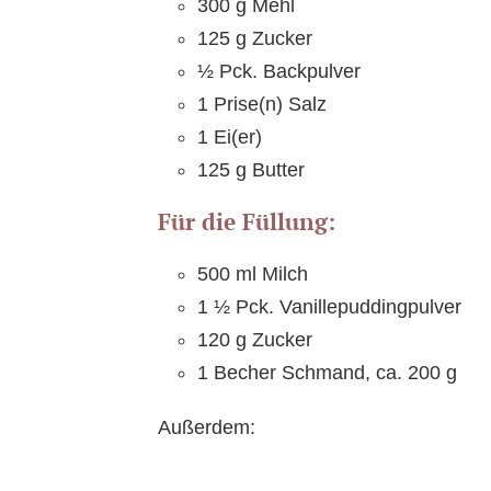
300 g Mehl
125 g Zucker
½ Pck. Backpulver
1 Prise(n) Salz
1 Ei(er)
125 g Butter
Für die Füllung:
500 ml Milch
1 ½ Pck. Vanillepuddingpulver
120 g Zucker
1 Becher Schmand, ca. 200 g
Außerdem: