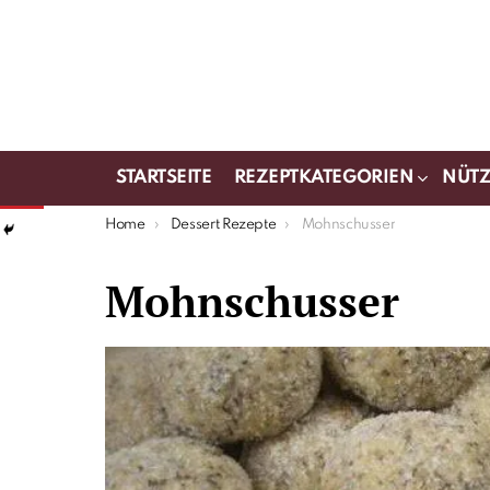
STARTSEITE
REZEPTKATEGORIEN
NÜTZ
You are here:
Home
Dessert Rezepte
Mohnschusser
Mohnschusser