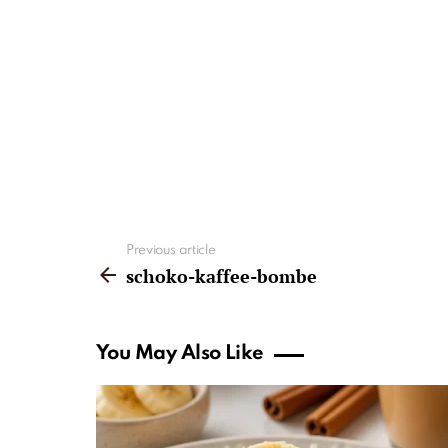
See
Previous article
more
schoko-kaffee-bombe
You May Also Like