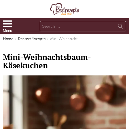
Search
for:
Menu
You are here:
Home
Dessert Rezepte
Mini-Weihnachtsbaum-Käsekuchen
Mini-Weihnachtsbaum-
Käsekuchen