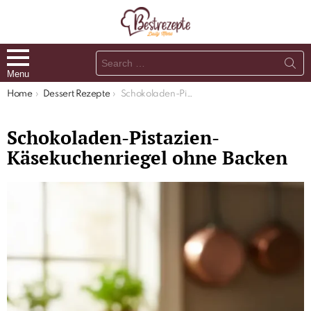
Search
for:
Menu
You are here:
Home
Dessert Rezepte
Schokoladen-Pistazien-Käsekuchenriegel ohne Backen
Schokoladen-Pistazien-
Käsekuchenriegel ohne Backen