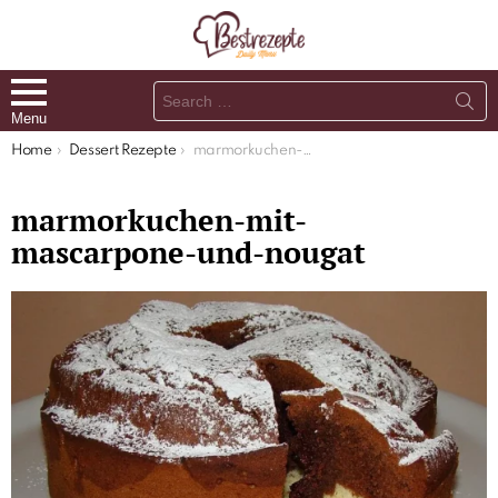
Search
for:
Menu
You are here:
Home
Dessert Rezepte
marmorkuchen-mit-mascarpone-und-nougat
marmorkuchen-mit-
mascarpone-und-nougat