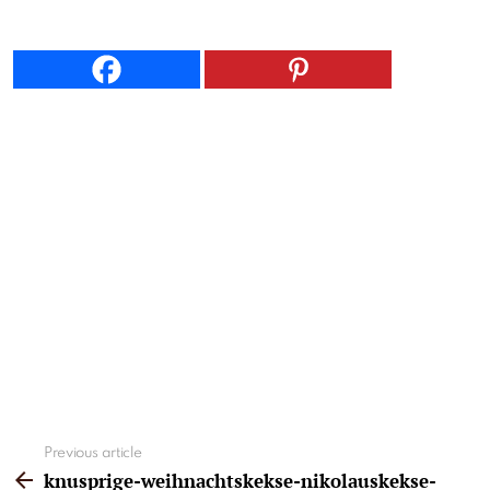
See
Previous article
more
knusprige-weihnachtskekse-nikolauskekse-