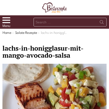
Search
for:
Menu
You are here:
Home
Salate Rezepte
lachs-in-honigglasur-mit-mango-avocado-salsa
lachs-in-honigglasur-mit-
mango-avocado-salsa