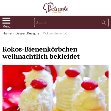
Search
for:
Menu
You are here:
Home
Dessert Rezepte
Kokos-Bienenkörbchen weihnachtlich bekleidet
Kokos-Bienenkörbchen
weihnachtlich bekleidet