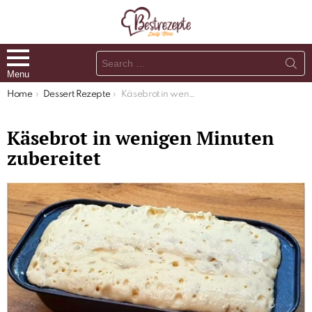
Search
for:
Menu
You are here:
Home
Dessert Rezepte
Käsebrot in wenigen Minuten zubereitet
Käsebrot in wenigen Minuten
zubereitet