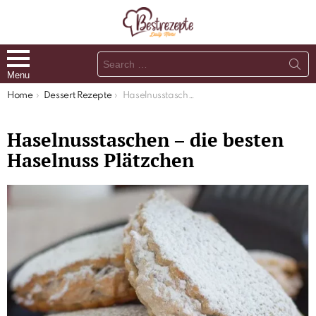
Search
for:
Menu
You are here:
Home
Dessert Rezepte
Haselnusstaschen – die besten Haselnuss Plätzchen
Haselnusstaschen – die besten
Haselnuss Plätzchen