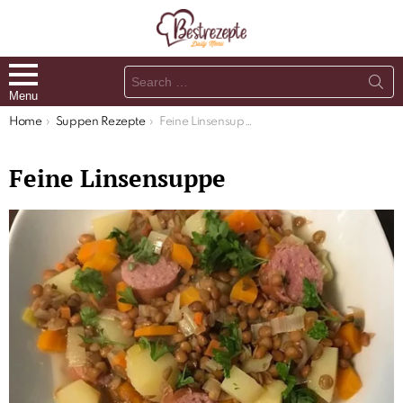
Search
for:
Menu
You are here:
Home
Suppen Rezepte
Feine Linsensuppe
Feine Linsensuppe