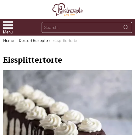
Search
for:
Menu
You are here:
Home
Dessert Rezepte
Eissplittertorte
Eissplittertorte