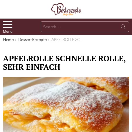
Search
for:
Menu
You are here:
Home
Dessert Rezepte
APFELROLLE SCHNELLE ROLLE, SEHR EINFACH
APFELROLLE SCHNELLE ROLLE,
SEHR EINFACH