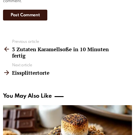
comment.
See
Previous article
more
3 Zutaten Karamellsoße in 10 Minuten
fertig
Next article
Eissplittertorte
You May Also Like