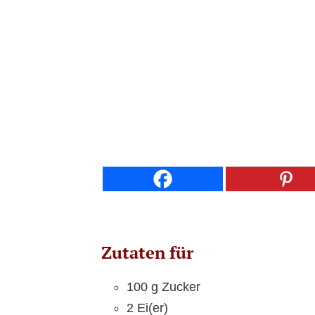
Zutaten für
100 g Zucker
2 Ei(er)