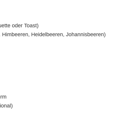
uette oder Toast)
. Himbeeren, Heidelbeeren, Johannisbeeren)
orm
onal)