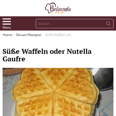
Search
for:
Menu
You are here:
Home
Dessert Rezepte
Süße Waffeln oder Nutella Gaufre
Süße Waffeln oder Nutella
Gaufre