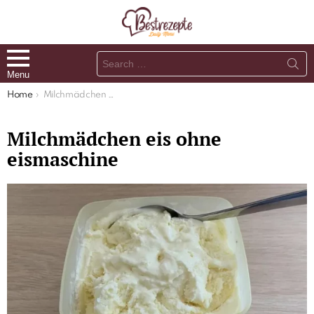
Search
for:
Menu
You are here:
Home
Milchmädchen eis ohne eismaschine
Milchmädchen eis ohne
eismaschine