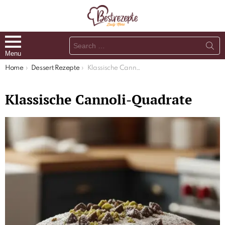
Search
for:
Menu
You are here:
Home
Dessert Rezepte
Klassische Cannoli-Quadrate
Klassische Cannoli-Quadrate