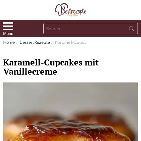
Search
for:
Menu
You are here:
Home
Dessert Rezepte
Karamell-Cupcakes mit Vanillecreme
Karamell-Cupcakes mit
Vanillecreme