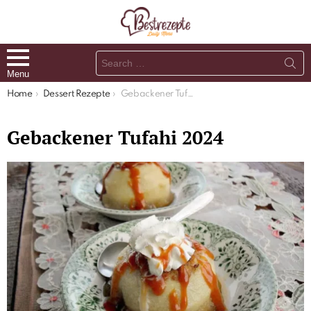
Search
for:
Menu
You are here:
Home
Dessert Rezepte
Gebackener Tufahi 2024
Gebackener Tufahi 2024