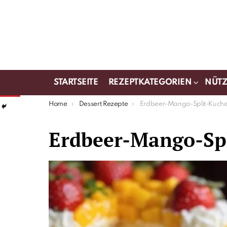
STARTSEITE
REZEPTKATEGORIEN
NÜTZ
You are here:
Home
Dessert Rezepte
Erdbeer-Mango-Split-Kuch
Erdbeer-Mango-Sp