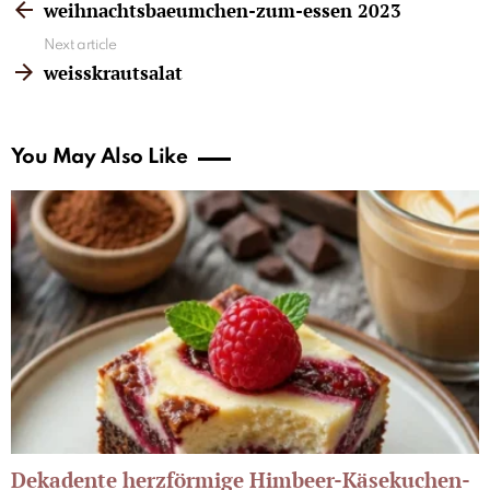
more
weihnachtsbaeumchen-zum-essen 2023
Next article
weisskrautsalat
You May Also Like
Dekadente herzförmige Himbeer-Käsekuchen-