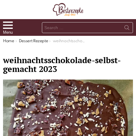
Search
for:
Menu
You are here:
Home
Dessert Rezepte
weihnachtsschokolade-selbst-gemacht 2023
weihnachtsschokolade-selbst-
gemacht 2023