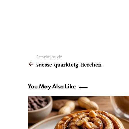
See
Previous article
more
suesse-quarkteig-tierchen
You May Also Like