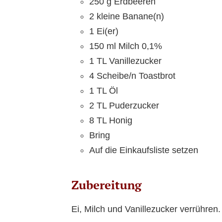
250 g Erdbeeren
2 kleine Banane(n)
1 Ei(er)
150 ml Milch 0,1%
1 TL Vanillezucker
4 Scheibe/n Toastbrot
1 TL Öl
2 TL Puderzucker
8 TL Honig
Bring
Auf die Einkaufsliste setzen
Zubereitung
Ei, Milch und Vanillezucker verrühren.