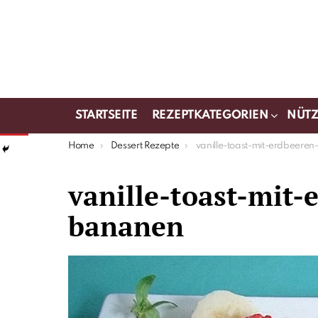
STARTSEITE
REZEPTKATEGORIEN
NÜTZ
You are here:
Home
Dessert Rezepte
vanille-toast-mit-erdbeeren-und
vanille-toast-mit-
bananen