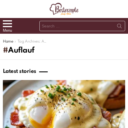
Search
for:
Menu
You are here:
Home
Tag Archives: Auflauf
Auflauf
Latest stories