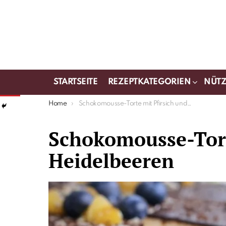
STARTSEITE
REZEPTKATEGORIEN
NÜTZ
You are here:
Home
Schokomousse-Torte mit Pfirsich und Heidelbeeren
Schokomousse-Tort
Heidelbeeren