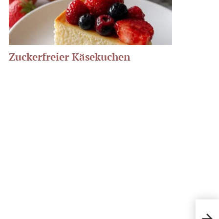
Zuckerfreier Käsekuchen
Saft