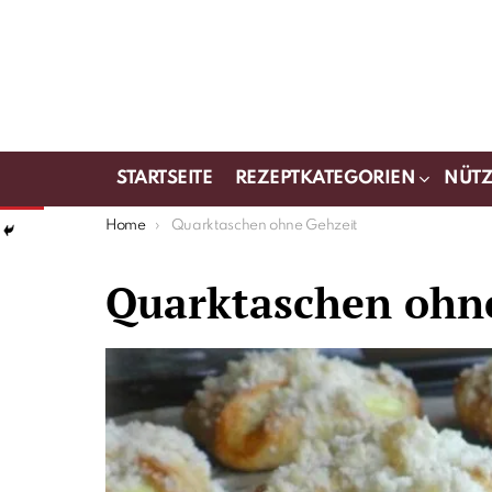
STARTSEITE
REZEPTKATEGORIEN
NÜTZ
You are here:
Home
Quarktaschen ohne Gehzeit
Quarktaschen ohn