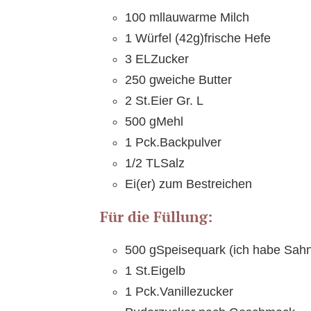
100 mllauwarme Milch
1 Würfel (42g)frische Hefe
3 ELZucker
250 gweiche Butter
2 St.Eier Gr. L
500 gMehl
1 Pck.Backpulver
1/2 TLSalz
Ei(er) zum Bestreichen
Für die Füllung:
500 gSpeisequark (ich habe Sah
1 St.Eigelb
1 Pck.Vanillezucker