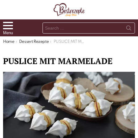
Search
for:
Menu
You are here:
Home
Dessert Rezepte
PUSLICE MIT MARMELADE
PUSLICE MIT MARMELADE