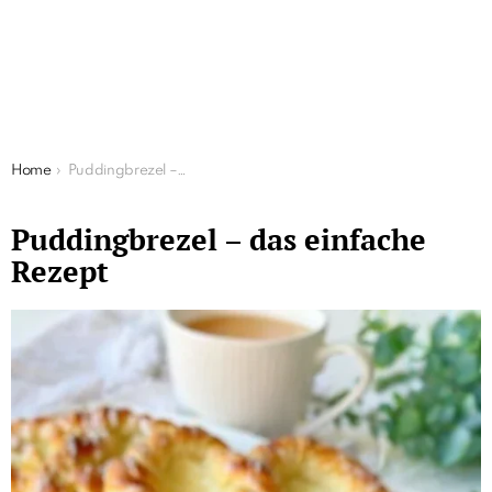
You are here:
Home
Puddingbrezel – das einfache Rezept
Puddingbrezel – das einfache
Rezept