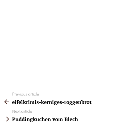
See
Previous article
more
eifelkrimis-kerniges-roggenbrot
Next article
Puddingkuchen vom Blech