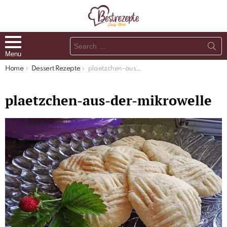
Search
for:
Menu
You are here:
Home
Dessert Rezepte
plaetzchen-aus-der-mikrowelle
plaetzchen-aus-der-mikrowelle