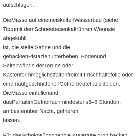
aufschlagen.
DieMasse auf einemeiskaltenWasserbad (siehe
Tipp)mit demSchneebesenkaltrühren.Wennsie
abgekühlt
ist, die steife Sahne und die
gehacktenPistazienunterheben. Bodenund
Seitenwände derTerrine oder
Kastenformmöglichstfaltenfreimit Frischhaltefolie oder
einemaufgeschnittenenGefrierbeutel auskleiden.
DieMasse einfüllenund
dasParfaitimGefrierfachmindestens6–8 Stunden,
ambestenüber Nacht, gefrieren
lassen.
Für dasSchokosüppchendie Kuvertüre grob hacken.