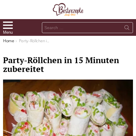
Search
for:
Menu
You are here:
Home
Party-Röllchen in 15 Minuten zubereitet
Party-Röllchen in 15 Minuten
zubereitet